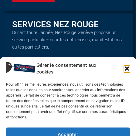
SERVICES NEZ ROUGE
Durant toute l’année, Nez Rouge Genève propose un
service particulier pour les entreprises, manifestations
ou les particuliers.
Souhaitez-vous disposer d’un service personnalisé ?
Gérer le consentement aux
cookies
Contactez-nous
Pour offrir les meilleures expériences, nous utilisons des technologies
telles que les cookies pour stocker et/ou accéder aux informations des
appareils. Le fait de consentir à ces technologies nous permettra de
traiter des données telles que le comportement de navigation ou les ID
Nez Rouge Genève
Nez-Rouge Genève Carrefour
uniques sur ce site. Le fait de ne pas consentir ou de retirer son
addictionS Rue Agasse 45
est membre de la
consentement peut avoir un effet négatif sur certaines caractéristiques
1208 Genève +41 79 680 08
Fédération Nez
08
et fonctions.
Rouge Suisse
Accepter