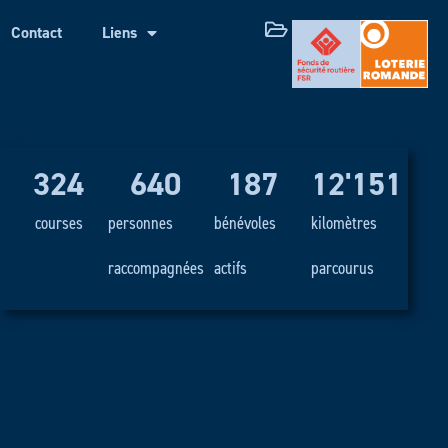
Contact
Liens
324
640
187
12'151
courses
personnes
bénévoles
kilomètres
raccompagnées
actifs
parcourus