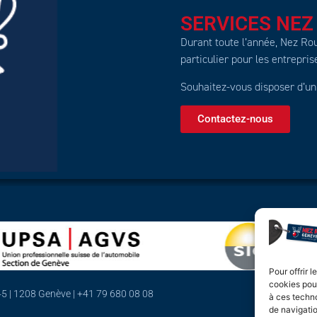
SERVICES NEZ
Durant toute l’année, Nez R
particulier pour les entrepris
Souhaitez-vous disposer d’un
Contactez-nous
Pour offrir 
cookies pour
Nez Rouge 
5 | 1208 Genève | +41 79 680 08 08
à ces techn
de navigatio