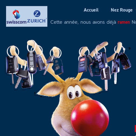
Accueil
Nez Rouge
Cette année, nous avons déjà
r
a
m
e
n
é